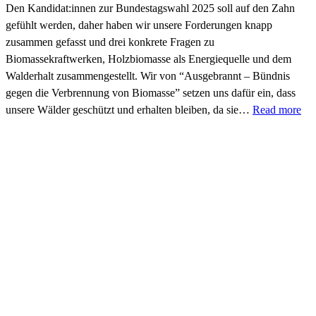
Den Kandidat:innen zur Bundestagswahl 2025 soll auf den Zahn
gefühlt werden, daher haben wir unsere Forderungen knapp
zusammen gefasst und drei konkrete Fragen zu
Biomassekraftwerken, Holzbiomasse als Energiequelle und dem
Walderhalt zusammengestellt. Wir von “Ausgebrannt – Bündnis
gegen die Verbrennung von Biomasse” setzen uns dafür ein, dass
unsere Wälder geschützt und erhalten bleiben, da sie…
Read more
Impressum
Florian Kubitz
Vorstandssprecher ROBIN WOOD e.V.
Bremer Straße 3, 21073 Hamburg
Tel. 040-380 892-16
Twitter
Facebook
LinkedIn
YouTube