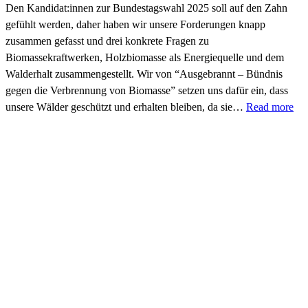
Den Kandidat:innen zur Bundestagswahl 2025 soll auf den Zahn
gefühlt werden, daher haben wir unsere Forderungen knapp
zusammen gefasst und drei konkrete Fragen zu
Biomassekraftwerken, Holzbiomasse als Energiequelle und dem
Walderhalt zusammengestellt. Wir von “Ausgebrannt – Bündnis
gegen die Verbrennung von Biomasse” setzen uns dafür ein, dass
unsere Wälder geschützt und erhalten bleiben, da sie…
Read more
Impressum
Florian Kubitz
Vorstandssprecher ROBIN WOOD e.V.
Bremer Straße 3, 21073 Hamburg
Tel. 040-380 892-16
Twitter
Facebook
LinkedIn
YouTube