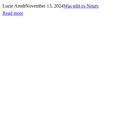
Luzie Arndt
November 13, 2024
Was gibt es Neues
Read more
Impressum
Florian Kubitz
Vorstandssprecher ROBIN WOOD e.V.
Bremer Straße 3, 21073 Hamburg
Tel. 040-380 892-16
Twitter
Facebook
LinkedIn
YouTube
© 2024