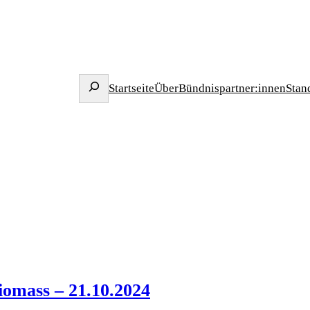
Search
Startseite
Über
Bündnispartner:innen
Stan
iomass – 21.10.2024