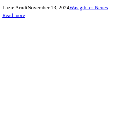
Luzie Arndt
November 13, 2024
Was gibt es Neues
Read more
Impressum
Florian Kubitz
Vorstandssprecher ROBIN WOOD e.V.
Bremer Straße 3, 21073 Hamburg
Tel. 040-380 892-16
Twitter
Facebook
LinkedIn
YouTube